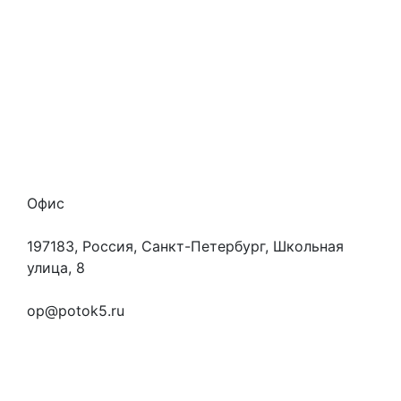
Наши гарантии
О нас
Скидки
Отзывы
Готовые работы
Вакансии
Персональные данные
Офис
197183, Россия, Санкт-Петербург, Школьная
улица, 8
+7 (923) 472-3553
op@potok5.ru
Вопросы и ответы
Как это работает
Контакты